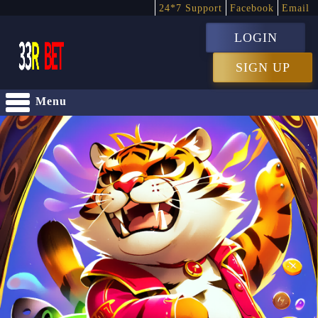
24*7 Support
Facebook
Email
LOGIN
SIGN UP
Menu