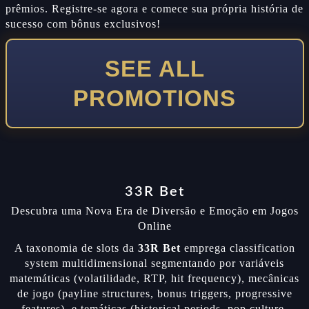
prêmios. Registre-se agora e comece sua própria história de
sucesso com bônus exclusivos!
SEE ALL
PROMOTIONS
33R Bet
Descubra uma Nova Era de Diversão e Emoção em Jogos
Online
A taxonomia de slots da
33R Bet
emprega classification
system multidimensional segmentando por variáveis
matemáticas (volatilidade, RTP, hit frequency), mecânicas
de jogo (payline structures, bonus triggers, progressive
features), e temáticas (historical periods, pop culture,