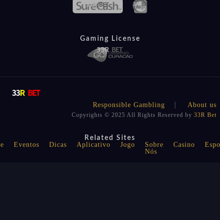
Gaming License
Responsible Gambling
About us
Copyrights © 2025 All Rights Reserved by
33R Bet
Related Sites
de
Eventos
Dicas
Aplicativo
Jogo
Sobre
Casino
Espo
Nós