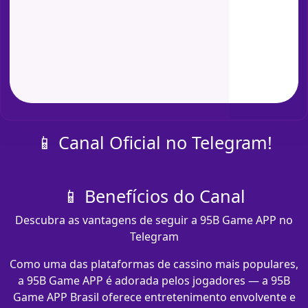
📱 Canal Oficial no Telegram!
📱 Benefícios do Canal
Descubra as vantagens de seguir a 95B Game APP no
Telegram
Como uma das plataformas de cassino mais populares,
a 95B Game APP é adorada pelos jogadores — a 95B
Game APP Brasil oferece entretenimento envolvente e