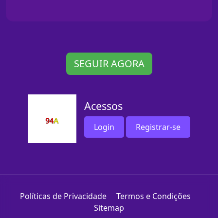
SEGUIR AGORA
Acessos
Login
Registrar-se
Políticas de Privacidade
Termos e Condições
Sitemap