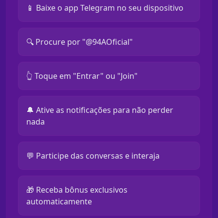
📱 Baixe o app Telegram no seu dispositivo
🔍 Procure por "@94AOficial"
👆 Toque em "Entrar" ou "Join"
🔔 Ative as notificações para não perder
nada
💬 Participe das conversas e interaja
🎁 Receba bônus exclusivos
automaticamente