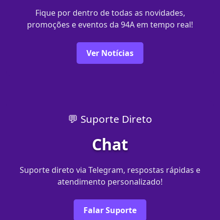
Fique por dentro de todas as novidades,
promoções e eventos da 94A em tempo real!
Ver Notícias
💬 Suporte Direto
Chat
Suporte direto via Telegram, respostas rápidas e
atendimento personalizado!
Falar Suporte