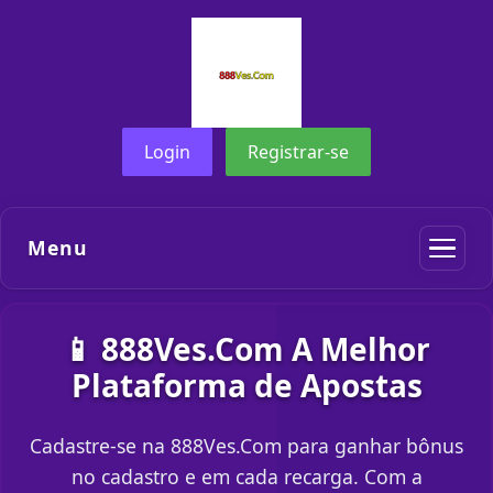
Login
Registrar-se
Menu
📱 888Ves.Com A Melhor
Plataforma de Apostas
Cadastre-se na 888Ves.Com para ganhar bônus
no cadastro e em cada recarga. Com a