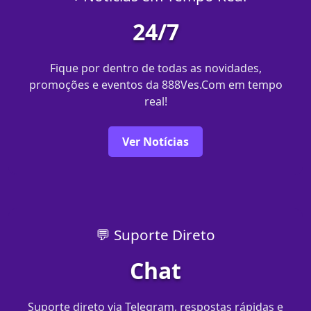
24/7
Fique por dentro de todas as novidades,
promoções e eventos da 888Ves.Com em tempo
real!
Ver Notícias
💬 Suporte Direto
Chat
Suporte direto via Telegram, respostas rápidas e