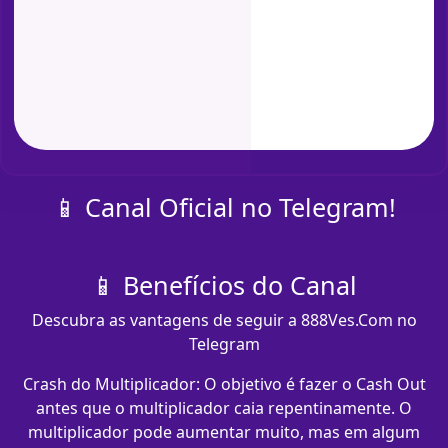
📱 Canal Oficial no Telegram!
📱 Benefícios do Canal
Descubra as vantagens de seguir a 888Ves.Com no
Telegram
Crash do Multiplicador: O objetivo é fazer o Cash Out
antes que o multiplicador caia repentinamente. O
multiplicador pode aumentar muito, mas em algum