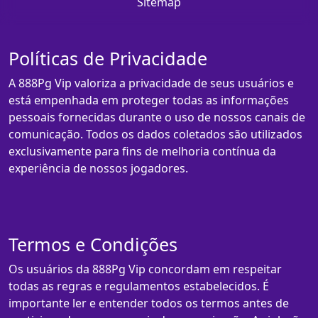
Sitemap
Políticas de Privacidade
A 888Pg Vip valoriza a privacidade de seus usuários e
está empenhada em proteger todas as informações
pessoais fornecidas durante o uso de nossos canais de
comunicação. Todos os dados coletados são utilizados
exclusivamente para fins de melhoria contínua da
experiência de nossos jogadores.
Termos e Condições
Os usuários da 888Pg Vip concordam em respeitar
todas as regras e regulamentos estabelecidos. É
importante ler e entender todos os termos antes de