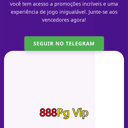
você tem acesso a promoções incríveis e uma
experiência de jogo inigualável. Junte-se aos
vencedores agora!
SEGUIR NO TELEGRAM