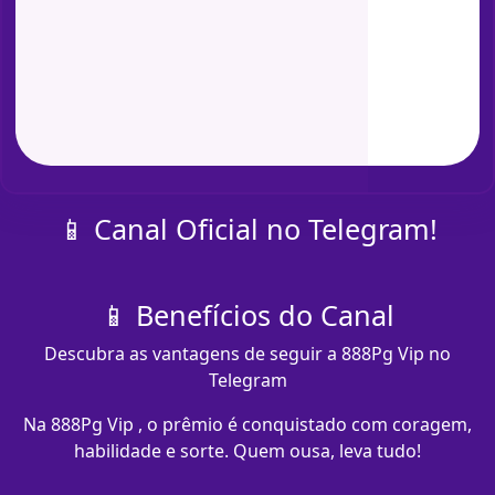
📱 Canal Oficial no Telegram!
📱 Benefícios do Canal
Descubra as vantagens de seguir a 888Pg Vip no
Telegram
Na 888Pg Vip , o prêmio é conquistado com coragem,
habilidade e sorte. Quem ousa, leva tudo!