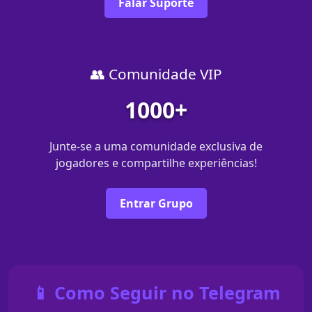
Falar Suporte
👥 Comunidade VIP
1000+
Junte-se a uma comunidade exclusiva de
jogadores e compartilhe experiências!
Entrar Grupo
📱 Como Seguir no Telegram