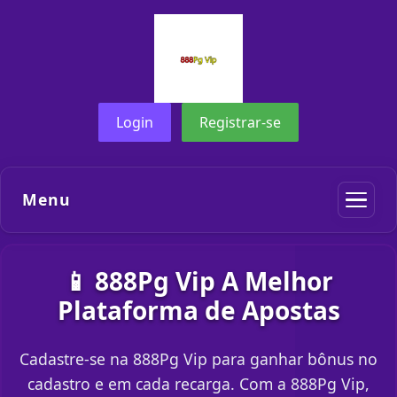
Login
Registrar-se
Menu
📱 888Pg Vip A Melhor
Plataforma de Apostas
Cadastre-se na 888Pg Vip para ganhar bônus no
cadastro e em cada recarga. Com a 888Pg Vip,