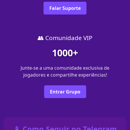
Falar Suporte
👥 Comunidade VIP
1000+
Junte-se a uma comunidade exclusiva de
jogadores e compartilhe experiências!
Entrar Grupo
📱 Como Seguir no Telegram