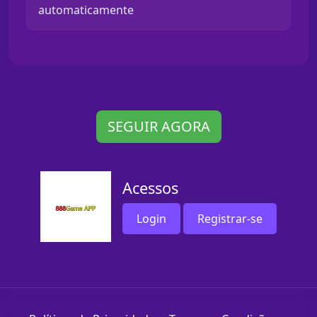
automaticamente
SEGUIR AGORA
Acessos
Login
Registrar-se