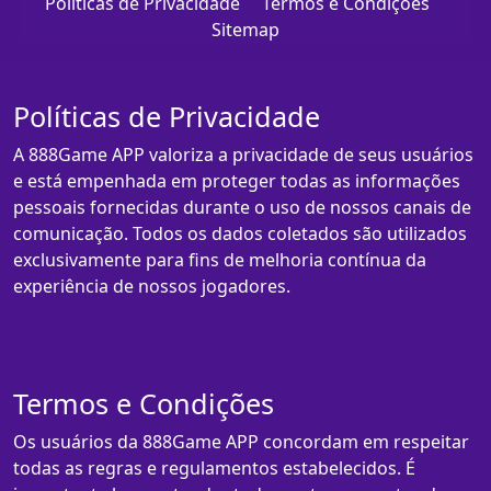
Políticas de Privacidade
Termos e Condições
Sitemap
Políticas de Privacidade
A 888Game APP valoriza a privacidade de seus usuários
e está empenhada em proteger todas as informações
pessoais fornecidas durante o uso de nossos canais de
comunicação. Todos os dados coletados são utilizados
exclusivamente para fins de melhoria contínua da
experiência de nossos jogadores.
Termos e Condições
Os usuários da 888Game APP concordam em respeitar
todas as regras e regulamentos estabelecidos. É