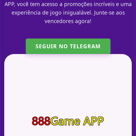
APP, você tem acesso a promoções incríveis e uma
experiência de jogo inigualável. Junte-se aos
vencedores agora!
SEGUIR NO TELEGRAM