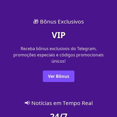
🎁 Bônus Exclusivos
VIP
Receba bônus exclusivos do Telegram,
promoções especiais e códigos promocionais
únicos!
Ver Bônus
📢 Notícias em Tempo Real
24/7