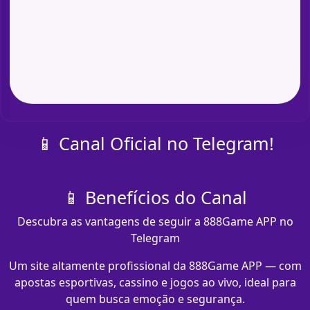
📱 Canal Oficial no Telegram!
📱 Benefícios do Canal
Descubra as vantagens de seguir a 888Game APP no
Telegram
Um site altamente profissional da 888Game APP — com
apostas esportivas, cassino e jogos ao vivo, ideal para
quem busca emoção e segurança.