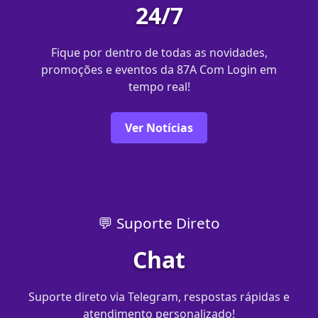
24/7
Fique por dentro de todas as novidades,
promoções e eventos da 87A Com Login em
tempo real!
Ver Notícias
💬 Suporte Direto
Chat
Suporte direto via Telegram, respostas rápidas e
atendimento personalizado!