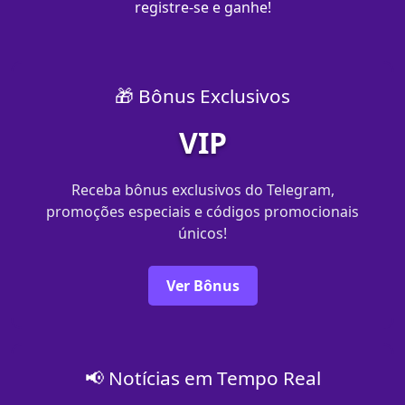
registre-se e ganhe!
🎁 Bônus Exclusivos
VIP
Receba bônus exclusivos do Telegram,
promoções especiais e códigos promocionais
únicos!
Ver Bônus
📢 Notícias em Tempo Real