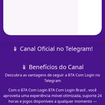
📱 Canal Oficial no Telegram!
📱 Benefícios do Canal
Descubra as vantagens de seguir a 87A Com Login no
Telegram
Com o 87A Com Login 87A Com Login Brasil , você
aproveita uma experiência móvel otimizada, suporte 24
horas e jogos disponíveis a qualquer momento —