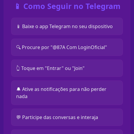
📱 Como Seguir no Telegram
📱 Baixe o app Telegram no seu dispositivo
🔍 Procure por "@87A Com LoginOficial"
👆 Toque em "Entrar" ou "Join"
🔔 Ative as notificações para não perder
nada
💬 Participe das conversas e interaja