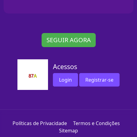
SEGUIR AGORA
Acessos
Login
Registrar-se
Políticas de Privacidade
Termos e Condições
Sitemap