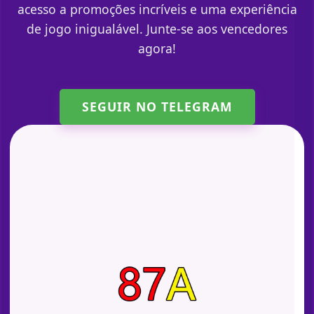
acesso a promoções incríveis e uma experiência
de jogo inigualável. Junte-se aos vencedores
agora!
SEGUIR NO TELEGRAM