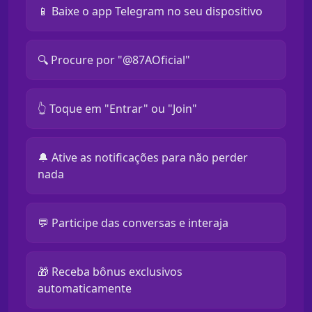
📱 Baixe o app Telegram no seu dispositivo
🔍 Procure por "@87AOficial"
👆 Toque em "Entrar" ou "Join"
🔔 Ative as notificações para não perder
nada
💬 Participe das conversas e interaja
🎁 Receba bônus exclusivos
automaticamente