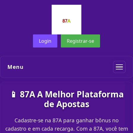
Login
Registrar-se
Menu
📱 87A A Melhor Plataforma
de Apostas
Cadastre-se na 87A para ganhar bônus no
cadastro e em cada recarga. Com a 87A, você tem