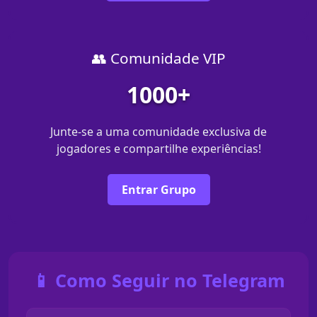
👥 Comunidade VIP
1000+
Junte-se a uma comunidade exclusiva de
jogadores e compartilhe experiências!
Entrar Grupo
📱 Como Seguir no Telegram