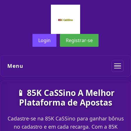
Login
Registrar-se
Menu
📱 85K CaSSino A Melhor
Plataforma de Apostas
Cadastre-se na 85K CaSSino para ganhar bônus
no cadastro e em cada recarga. Com a 85K