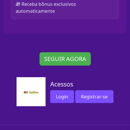
🎁 Receba bônus exclusivos
automaticamente
SEGUIR AGORA
Acessos
Login
Registrar-se