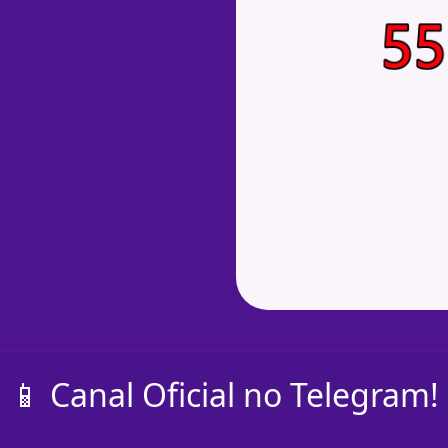
📱 Canal Oficial no Telegram!