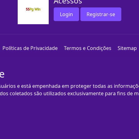
Acessos
Login
Registrar-se
Políticas de Privacidade
Termos e Condições
Sitemap
de
usuários e está empenhada em proteger todas as informaçõ
os coletados são utilizados exclusivamente para fins de m