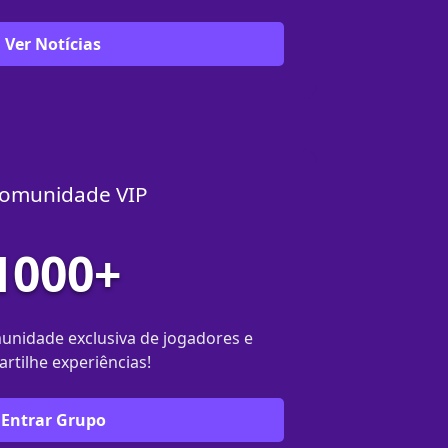
Ver Notícias
Comunidade VIP
1000+
unidade exclusiva de jogadores e
rtilhe experiências!
Entrar Grupo