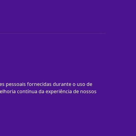
es pessoais fornecidas durante o uso de
elhoria contínua da experiência de nossos