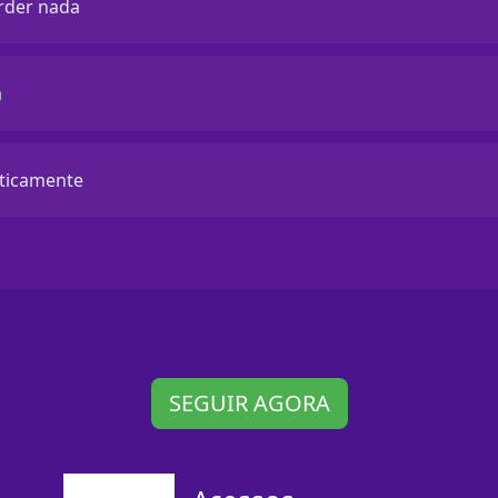
erder nada
a
aticamente
SEGUIR AGORA