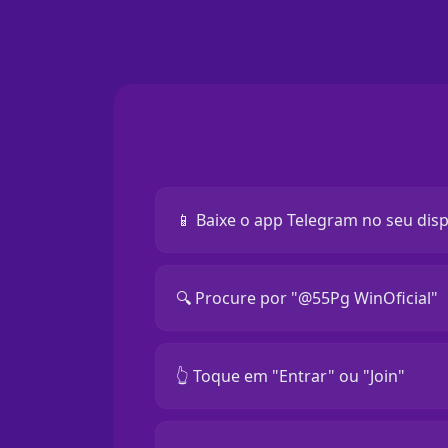
📱 Baixe o app Telegram no seu disp
🔍 Procure por "@55Pg WinOficial"
👆 Toque em "Entrar" ou "Join"